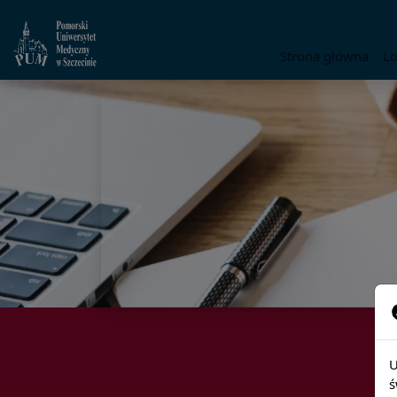
Strona główna
L
U
ś