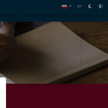
A+
enia online
https://moodle.pum.edu.pl
Strona główna PUM