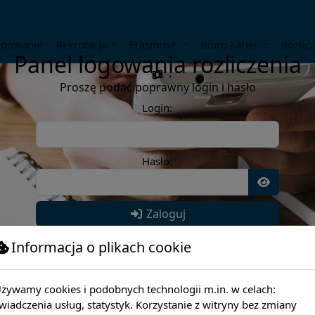
ogowanie
Rekrutacja
Erasmus+
Biuro karier
Rozlicz
Panel logowania rozliczenia
Proszę podać poprawny login i hasło
Login:
Hasło:
Zaloguj
Informacja o plikach cookie
żywamy cookies i podobnych technologii m.in. w celach:
wiadczenia usług, statystyk. Korzystanie z witryny bez zmiany