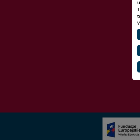
u
T
t
W