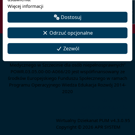
Więcej informacji
Dostosuj
Odrzuć opcjonalne
Zezwól
Projekt „Poprawa dostępności Pomorskiego Uniwersytetu
Medycznego w Szczecinie dla osób niepełnosprawnych”
POWR.03.05.00-00-A066/20 jest współfinansowany ze
środków Europejskiego Funduszu Społecznego w ramach
Programu Operacyjnego Wiedza Edukacja Rozwój 2014-
2020
Mapa strony
Deklaracja dostępności
Zmień ustawienia cookies
Wirtualny Dziekanat PUM v4.3.0.95
Copyright © 2026
APR SYSTEM