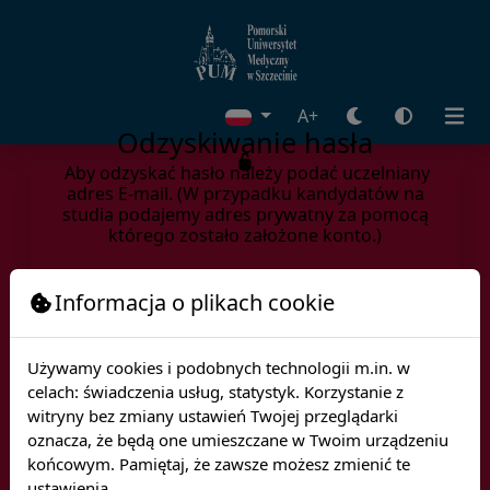
A+
Odzyskiwanie hasła
Aby odzyskać hasło należy podać uczelniany
adres E-mail. (W przypadku kandydatów na
studia podajemy adres prywatny za pomocą
którego zostało założone konto.)
E-mail
Informacja o plikach cookie
Używamy cookies i podobnych technologii m.in. w
celach: świadczenia usług, statystyk. Korzystanie z
Dalej
witryny bez zmiany ustawień Twojej przeglądarki
oznacza, że będą one umieszczane w Twoim urządzeniu
końcowym. Pamiętaj, że zawsze możesz zmienić te
ustawienia.